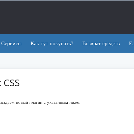
Сервисы
Как тут покупать?
Возврат средств
F.
k CSS
создаем новый плагин с указанным ниже.