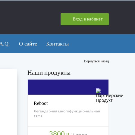
Вход в кабинет
A.Q.
О сайте
Контакты
Вернуться назад
Наши продукты
Reboot
Легендарная многофункциональная
тема
3800
Р