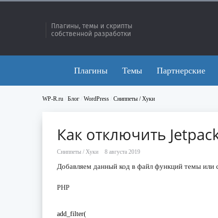
Плагины, темы и скрипты
собственной разработки
Плагины
Темы
Партнерские
WP-R.ru
/
Блог
/
WordPress
/
Сниппеты / Хуки
Как отключить Jetpac
Сниппеты / Хуки
Добавляем данный код в файл функций темы или 
PHP