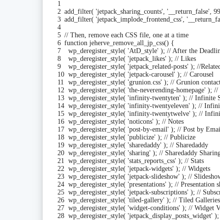
1
2
add_filter
(
'jetpack_sharing_counts'
,
'__return_false'
,
9
3
add_filter
(
'jetpack_implode_frontend_css'
,
'__return_fa
4
5
// Then, remove each CSS file, one at a time
6
function
jeherve_remove_all_jp_css
(
)
{
7
wp_deregister_style
(
'AtD_style'
)
;
// After the Deadli
8
wp_deregister_style
(
'jetpack_likes'
)
;
// Likes
9
wp_deregister_style
(
'jetpack_related-posts'
)
;
//Relate
10
wp_deregister_style
(
'jetpack-carousel'
)
;
// Carousel
11
wp_deregister_style
(
'grunion.css'
)
;
// Grunion contac
12
wp_deregister_style
(
'the-neverending-homepage'
)
;
//
13
wp_deregister_style
(
'infinity-twentyten'
)
;
// Infinit
14
wp_deregister_style
(
'infinity-twentyeleven'
)
;
// Infi
15
wp_deregister_style
(
'infinity-twentytwelve'
)
;
// Infi
16
wp_deregister_style
(
'noticons'
)
;
// Notes
17
wp_deregister_style
(
'post-by-email'
)
;
// Post by Emai
18
wp_deregister_style
(
'publicize'
)
;
// Publicize
19
wp_deregister_style
(
'sharedaddy'
)
;
// Sharedaddy
20
wp_deregister_style
(
'sharing'
)
;
// Sharedaddy Sharin
21
wp_deregister_style
(
'stats_reports_css'
)
;
// Stats
22
wp_deregister_style
(
'jetpack-widgets'
)
;
// Widgets
23
wp_deregister_style
(
'jetpack-slideshow'
)
;
// Slidesho
24
wp_deregister_style
(
'presentations'
)
;
// Presentation 
25
wp_deregister_style
(
'jetpack-subscriptions'
)
;
// Subsc
26
wp_deregister_style
(
'tiled-gallery'
)
;
// Tiled Galleries
27
wp_deregister_style
(
'widget-conditions'
)
;
// Widget V
28
wp_deregister_style
(
'jetpack_display_posts_widget'
)
;