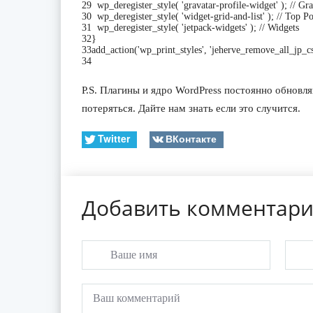
29
wp_deregister_style
(
'gravatar-profile-widget'
)
;
// Gr
30
wp_deregister_style
(
'widget-grid-and-list'
)
;
// Top Po
31
wp_deregister_style
(
'jetpack-widgets'
)
;
// Widgets
32
}
33
add_action
(
'wp_print_styles'
,
'jeherve_remove_all_jp_cs
34
P.S. Плагины и ядро WordPress постоянно обновл
потеряться. Дайте нам знать если это случится.
Twitter
ВКонтакте
Добавить комментар