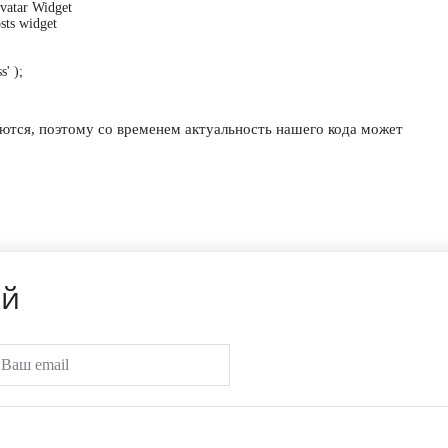
avatar Widget
sts widget
s'
)
;
яются, поэтому со временем актуальность нашего кода может
ий