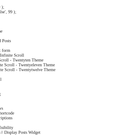
9
)
;
lse'
,
99
)
;
ne
d Posts
t form
 Infinite Scroll
e Scroll - Twentyten Theme
nite Scroll - Twentyeleven Theme
nite Scroll - Twentytwelve Theme
l
g
ws
shortcode
riptions
isibility
// Display Posts Widget