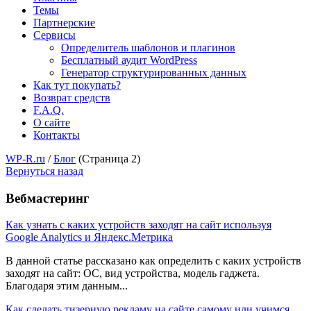
Темы
Партнерские
Сервисы
Определитель шаблонов и плагинов
Бесплатный аудит WordPress
Генератор структурированных данных
Как тут покупать?
Возврат средств
F.A.Q.
О сайте
Контакты
WP-R.ru
/
Блог
(Страница 2)
Вернуться назад
Вебмастеринг
Как узнать с каких устройств заходят на сайт используя
Google Analytics и Яндекс.Метрика
В данной статье рассказано как определить с каких устройств
заходят на сайт: ОС, вид устройства, модель гаджета.
Благодаря этим данным...
Как сделать тизерную рекламу на сайте самому или учимся