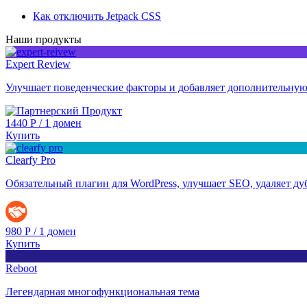
Как отключить Jetpack CSS
Наши продукты
Expert Review
Улучшает поведенческие факторы и добавляет дополнительную
1440
Р
/
1 домен
Купить
Clearfy Pro
Обязательный плагин для WordPress, улучшает SEO, удаляет дуб
980
Р
/
1 домен
Купить
Reboot
Легендарная многофункциональная тема