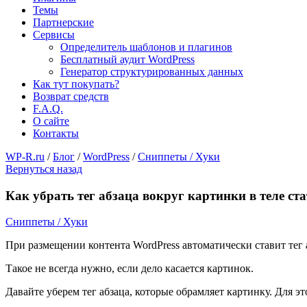
Темы
Партнерские
Сервисы
Определитель шаблонов и плагинов
Бесплатный аудит WordPress
Генератор структурированных данных
Как тут покупать?
Возврат средств
F.A.Q.
О сайте
Контакты
WP-R.ru
/
Блог
/
WordPress
/
Сниппеты / Хуки
Вернуться назад
Как убрать тег абзаца вокруг картинки в теле ст
Сниппеты / Хуки
При размещении контента WordPress автоматически ставит тег а
Такое не всегда нужно, если дело касается картинок.
Давайте уберем тег абзаца, которые обрамляет картинку. Для эт