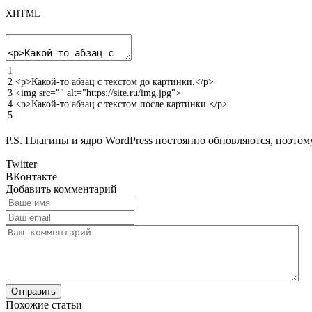
XHTML
1
2
<p>
Какой-то абзац с текстом до картинки.
</p>
3
<img
src
=
""
alt
=
"https://site.ru/img.jpg"
>
4
<p>
Какой-то абзац с текстом после картинки.
</p>
5
P.S. Плагины и ядро WordPress постоянно обновляются, поэтому
Twitter
ВКонтакте
Добавить комментарий
Отправить
Похожие статьи