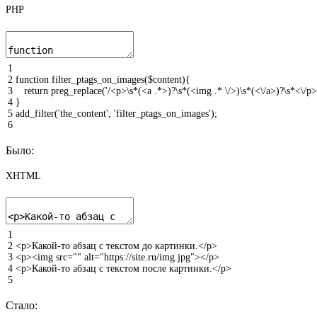
PHP
1
2
function
filter_ptags_on_images
(
$content
)
{
3
return
preg_replace
(
'​/<p>\s*(<a .*>)?\s*(<img .* \/>)\s*(<\/a>)?\s*<\/p>
4
}
5
add_filter
(
'the_content'
,
'filter_ptags_on_images'
)
;
6
Было:
XHTML
1
2
<p>
Какой-то абзац с текстом до картинки.
</p>
3
<p>
<img
src
=
""
alt
=
"https://site.ru/img.jpg"
>
</p>
4
<p>
Какой-то абзац с текстом после картинки.
</p>
5
Стало: