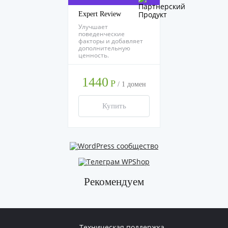
Expert Review
Улучшает
поведенческие
факторы и добавляет
дополнительную
ценность.
1440
Р
/
1 домен
Купить
Рекомендуем
Техническая поддержка