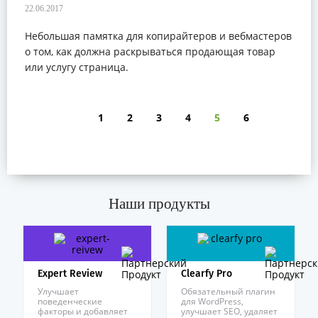
Небольшая памятка для копирайтеров и вебмастеров
о том, как должна раскрываться продающая товар
или услугу страница.
1
2
3
4
5
6
Наши продукты
Expert Review
Clearfy Pro
Улучшает
Обязательный плагин
поведенческие
для WordPress,
факторы и добавляет
улучшает SEO, удаляет